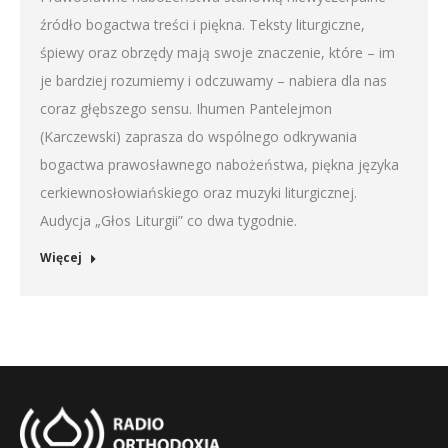
źródło bogactwa treści i piękna. Teksty liturgiczne,
EMBED
śpiewy oraz obrzędy mają swoje znaczenie, które – im
je bardziej rozumiemy i odczuwamy – nabiera dla nas
coraz głębszego sensu. Ihumen Pantelejmon
(Karczewski) zaprasza do wspólnego odkrywania
bogactwa prawosławnego nabożeństwa, piękna języka
cerkiewnosłowiańskiego oraz muzyki liturgicznej.
Audycja „Głos Liturgii” co dwa tygodnie.
Więcej