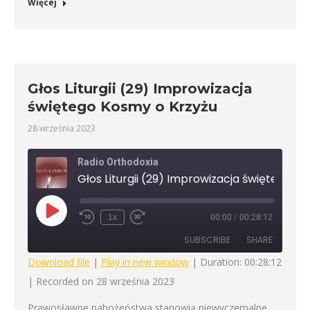
Więcej
Głos Liturgii (29) Improwizacja
świętego Kosmy o Krzyżu
28 września 2023
Radio Orthodoxia
Głos Liturgii (29)
Play
1x
00:00
/
00:28:12
Rewind
Fast
Episode
10
Forward
SUBSCRIBE
SHARE
Seconds
30
seconds
Download file
|
Play in new window
|
Duration: 00:28:12
|
Recorded on 28 września 2023
SHARE
RSS FEED
Prawosławne nabożeństwa stanowią niewyczerpalne
LINK