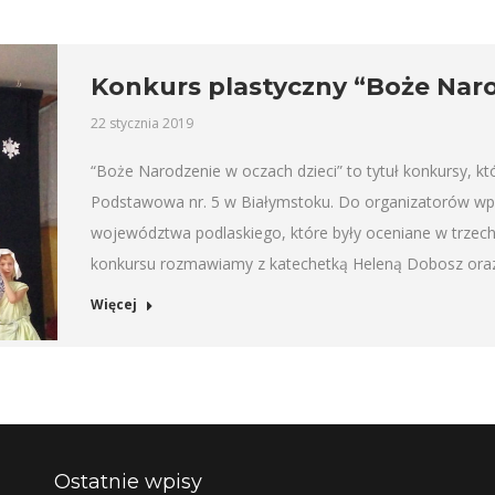
Konkurs plastyczny “Boże Naro
22 stycznia 2019
“Boże Narodzenie w oczach dzieci” to tytuł konkursy, kt
Podstawowa nr. 5 w Białymstoku. Do organizatorów wpł
województwa podlaskiego, które były oceniane w trzech
konkursu rozmawiamy z katechetką Heleną Dobosz oraz
Więcej
Ostatnie wpisy