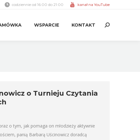
codziennie od 16:00 do 21:00
kanał na YouTube
AMÓWKA
WSPARCIE
KONTAKT
Search:
AMÓWKA
WSPARCIE
KONTAKT
Search:
owicz o Turnieju Czytania
ch
 oraz o tym, jak pomaga on młodzieży aktywnie
ościem, panią Barbarą Uścinowicz doradcą