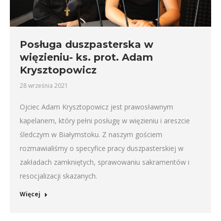
Posługa duszpasterska w
więzieniu- ks. prot. Adam
Krysztopowicz
28 września 2021
Ojciec Adam Krysztopowicz jest prawosławnym
kapelanem, który pełni posługę w więzieniu i areszcie
śledczym w Białymstoku. Z naszym gościem
rozmawialiśmy o specyfice pracy duszpasterskiej w
zakładach zamkniętych, sprawowaniu sakramentów i
resocjalizacji skazanych.
Więcej