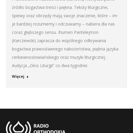
źródło bogactwa treści i piękna. Teksty liturgiczne,
EMBED
śpiewy oraz obrzędy mają swoje znaczenie, które – im
je bardziej rozumiemy i odczuwamy – nabiera dla nas
coraz głębszego sensu. Ihumen Pantelejmon
(Karczewski) zaprasza do wspólnego odkrywania
bogactwa prawosławnego nabożeństwa, piękna języka
cerkiewnosłowiańskiego oraz muzyki liturgicznej.
Audycja „Głos Liturgii” co dwa tygodnie.
Więcej