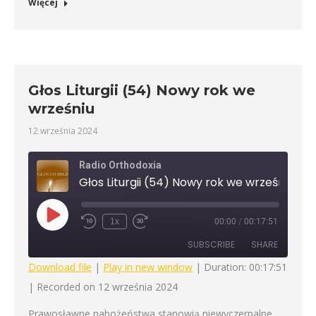
Więcej
Głos Liturgii (54) Nowy rok we
wrześniu
12 września 2024
Radio Orthodoxia
Głos Liturgii (54) Nowy rok we wrześniu
Play
1x
00:00
/
00:17:51
Rewind
Fast
Episode
10
Forward
SUBSCRIBE
SHARE
Seconds
30
seconds
Download file
|
Play in new window
|
Duration: 00:17:51
|
Recorded on 12 września 2024
SHARE
RSS FEED
Prawosławne nabożeństwa stanowią niewyczerpalne
LINK