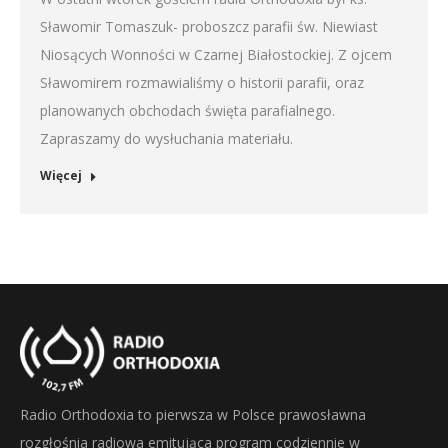
Sławomir Tomaszuk- proboszcz parafii św. Niewiast
Niosących Wonności w Czarnej Białostockiej. Z ojcem
Sławomirem rozmawialiśmy o historii parafii, oraz
planowanych obchodach święta parafialnego.
Zapraszamy do wysłuchania materiału.
Więcej
Radio Orthodoxia to pierwsza w Polsce prawosławna
rozgłośnia radiowa emitująca program codziennie w