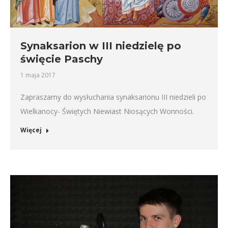
Synaksarion w III niedzielę po
święcie Paschy
1 maja 2017
Zapraszamy do wysłuchania synaksarionu III niedzieli po
Wielkanocy- Świętych Niewiast Niosących Wonności.
Więcej