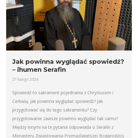
Jak powinna wyglądać spowiedź?
– ihumen Serafin
27 lutego 2024
Spowiedź to sakrament pojednania z Chrystusem i
Cerkwią. Jak powinna wyglądać spowiedź? Jak
przygotować się do tego sakramentu? Czy
przygotowanie zawsze powinno wyglądać tak samo?
Między innymi na te pytania odpowiada o Serafin z
Monasteru Zwiastowania Przenajświętszej Bogarodzicy