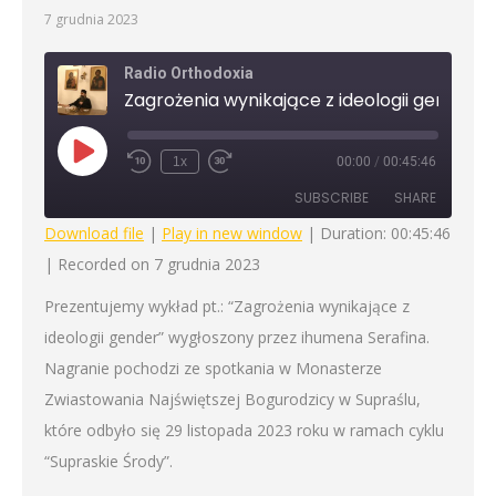
7 grudnia 2023
Radio Orthodoxia
Play
1x
00:00
/
00:45:46
Rewind
Fast
Episode
10
Forward
SUBSCRIBE
SHARE
Seconds
30
seconds
Download file
|
Play in new window
|
Duration: 00:45:46
|
Recorded on 7 grudnia 2023
SHARE
RSS FEED
Prezentujemy wykład pt.: “Zagrożenia wynikające z
LINK
ideologii gender” wygłoszony przez ihumena Serafina.
EMBED
Nagranie pochodzi ze spotkania w Monasterze
Zwiastowania Najświętszej Bogurodzicy w Supraślu,
które odbyło się 29 listopada 2023 roku w ramach cyklu
“Supraskie Środy”.