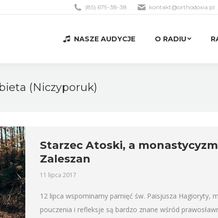
(85) 679-38-38
kontakt@orthodoxia.pl
NASZE AUDYCJE
O RADIU
R
NASZE AUDYCJE
O RADIU
R
bieta (Niczyporuk)
Starzec Atoski, a monastycyzm g
Zaleszan
11 lipca 2017
12 lipca wspominamy pamięć św. Paisjusza Hagioryty, m
pouczenia i refleksje są bardzo znane wśród prawosław