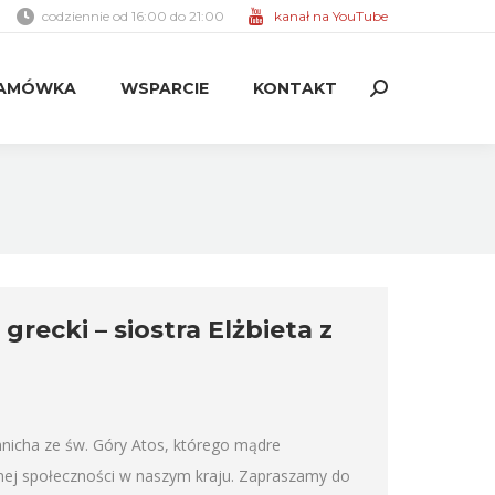
codziennie od 16:00 do 21:00
kanał na YouTube
AMÓWKA
WSPARCIE
KONTAKT
Search:
AMÓWKA
WSPARCIE
KONTAKT
Search:
recki – siostra Elżbieta z
nicha ze św. Góry Atos, którego mądre
nej społeczności w naszym kraju. Zapraszamy do