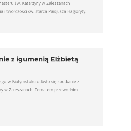
onasteru św. Katarzyny w Zaleszanach
 i twórczości św. starca Paisjusza Hagioryty.
ie z igumenią Elżbietą
ego w Białymstoku odbyło się spotkanie z
zyny w Zaleszanach. Tematem przewodnim