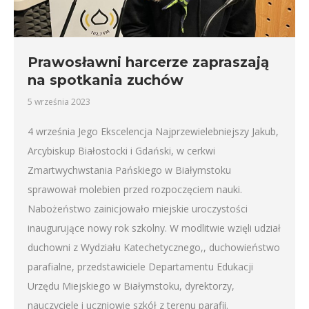
Prawosławni harcerze zapraszają
na spotkania zuchów
5 września 2023
4 września Jego Ekscelencja Najprzewielebniejszy Jakub,
Arcybiskup Białostocki i Gdański, w cerkwi
Zmartwychwstania Pańskiego w Białymstoku
sprawował molebien przed rozpoczęciem nauki.
Nabożeństwo zainicjowało miejskie uroczystości
inaugurujące nowy rok szkolny. W modlitwie wzięli udział
duchowni z Wydziału Katechetycznego,, duchowieństwo
parafialne, przedstawiciele Departamentu Edukacji
Urzędu Miejskiego w Białymstoku, dyrektorzy,
nauczyciele i uczniowie szkół z terenu parafii.