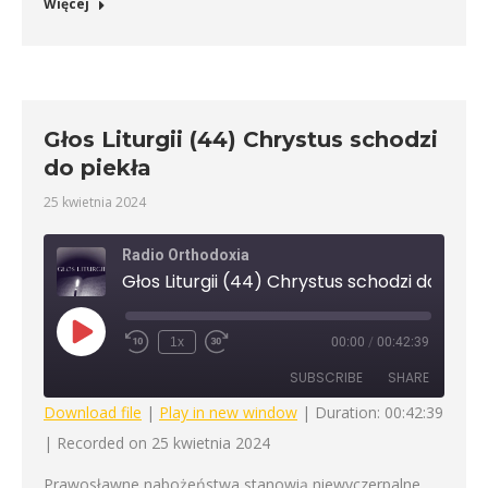
Więcej
Głos Liturgii (44) Chrystus schodzi
do piekła
25 kwietnia 2024
Radio Orthodoxia
Głos Liturgii (44) Chrystus schodzi do piekł
Play
1x
00:00
/
00:42:39
Rewind
Fast
Episode
10
Forward
SUBSCRIBE
SHARE
Seconds
30
seconds
Download file
|
Play in new window
|
Duration: 00:42:39
|
Recorded on 25 kwietnia 2024
SHARE
RSS FEED
Prawosławne nabożeństwa stanowią niewyczerpalne
LINK