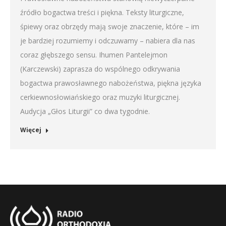
źródło bogactwa treści i piękna. Teksty liturgiczne,
EMBED
śpiewy oraz obrzędy mają swoje znaczenie, które – im
je bardziej rozumiemy i odczuwamy – nabiera dla nas
coraz głębszego sensu. Ihumen Pantelejmon
(Karczewski) zaprasza do wspólnego odkrywania
bogactwa prawosławnego nabożeństwa, piękna języka
cerkiewnosłowiańskiego oraz muzyki liturgicznej.
Audycja „Głos Liturgii” co dwa tygodnie.
Więcej