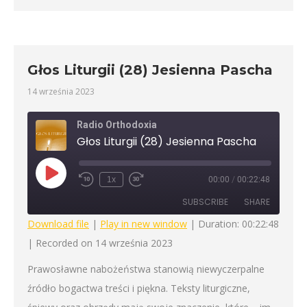
Głos Liturgii (28) Jesienna Pascha
14 września 2023
Radio Orthodoxia
Głos Liturgii (28) Jesienna Pascha
Play
1x
00:00
/
00:22:48
Rewind
Fast
Episode
10
Forward
SUBSCRIBE
SHARE
Seconds
30
seconds
Download file
|
Play in new window
|
Duration: 00:22:48
|
Recorded on 14 września 2023
SHARE
RSS FEED
Prawosławne nabożeństwa stanowią niewyczerpalne
LINK
źródło bogactwa treści i piękna. Teksty liturgiczne,
EMBED