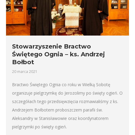
Stowarzyszenie Bractwo
Świętego Ognia – ks. Andrzej
Bołbot
20 marca 2021
Bractwo Świętego Ognia co roku w Wielką Sobotę
organizuje pielgrzymkę do Jerozolimy po święty ogień. O
szczegółach tego przedsięwzięcia rozmawialiśmy z ks.
Andrzejem Bołbotem proboszczem parafii św.
Aleksandry w Stanisławowie oraz koordynatorem
pielgrzymki po święty ogień.