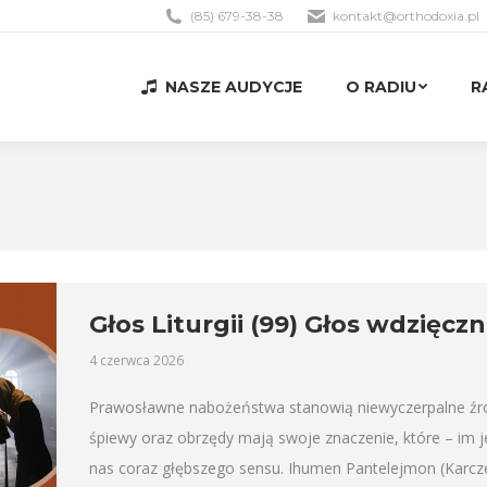
(85) 679-38-38
kontakt@orthodoxia.pl
NASZE AUDYCJE
O RADIU
R
NASZE AUDYCJE
O RADIU
R
Głos Liturgii (99) Głos wdzięczn
4 czerwca 2026
Prawosławne nabożeństwa stanowią niewyczerpalne źródło
śpiewy oraz obrzędy mają swoje znaczenie, które – im 
nas coraz głębszego sensu. Ihumen Pantelejmon (Karcz