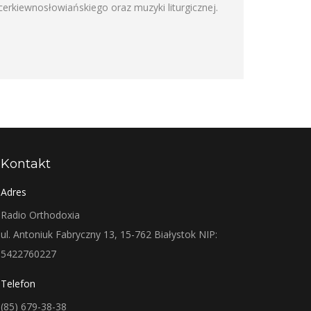
rkiewnosłowiańskiego oraz muzyki liturgicznej.
Kontakt
Adres
Radio Orthodoxia
ul. Antoniuk Fabryczny 13, 15-762 Białystok NIP:
5422760227
Telefon
(85) 679-38-38