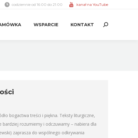
codziennie od 16:00 do 21:00
kanał na YouTube
AMÓWKA
WSPARCIE
KONTAKT
Search:
AMÓWKA
WSPARCIE
KONTAKT
Search:
ości
 bogactwa treści i piękna. Teksty liturgiczne,
je bardziej rozumiemy i odczuwamy – nabiera dla
ewski) zaprasza do wspólnego odkrywania