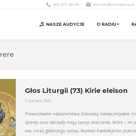
(85) 679-38-38
kontakt@orthodoxia.pl
NASZE AUDYCJE
O RADIU
R
NASZE AUDYCJE
O RADIU
R
rere
Głos Liturgii (73) Kirie eleison
5 czerwca 2025
Prawosławne nabożeństwa stanowią niewyczerpalne źródło
śpiewy oraz obrzędy mają swoje znaczenie, które – im 
nas coraz głębszego sensu. Ihumen Pantelejmon (Karcz