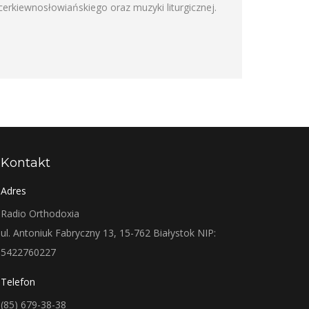
rkiewnosłowiańskiego oraz muzyki liturgicznej.
Kontakt
Adres
Radio Orthodoxia
ul. Antoniuk Fabryczny 13, 15-762 Białystok NIP:
5422760227
Telefon
(85) 679-38-38