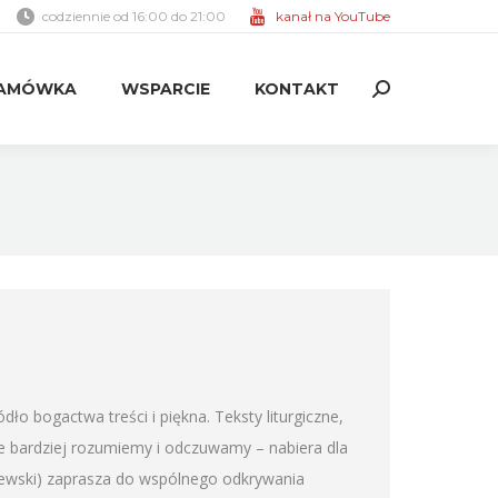
codziennie od 16:00 do 21:00
kanał na YouTube
AMÓWKA
WSPARCIE
KONTAKT
Search:
AMÓWKA
WSPARCIE
KONTAKT
Search:
 bogactwa treści i piękna. Teksty liturgiczne,
je bardziej rozumiemy i odczuwamy – nabiera dla
ewski) zaprasza do wspólnego odkrywania