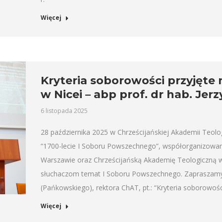
Więcej
Kryteria soborowości przyjęte
w Nicei – abp prof. dr hab. Jer
6 listopada 2025
28 października 2025 w Chrześcijańskiej Akademii Teolo
“1700-lecie I Soboru Powszechnego”, współorganizow
Warszawie oraz Chrześcijańską Akademię Teologiczną w 
słuchaczom temat I Soboru Powszechnego. Zapraszamy
(Pańkowskiego), rektora ChAT, pt.: “Kryteria soborowoś
Więcej