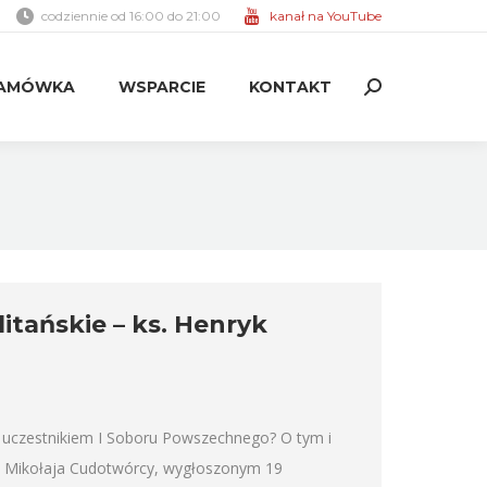
codziennie od 16:00 do 21:00
kanał na YouTube
AMÓWKA
WSPARCIE
KONTAKT
Search:
AMÓWKA
WSPARCIE
KONTAKT
Search:
itańskie – ks. Henryk
ł uczestnikiem I Soboru Powszechnego? O tym i
o Mikołaja Cudotwórcy, wygłoszonym 19