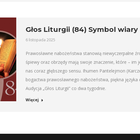
Głos Liturgii (84) Symbol wiary
6 listopada 2025
Prawosławne nabożeństwa stanowią niewyczerpalne źródło
śpiewy oraz obrzędy mają swoje znaczenie, które – im 
nas coraz głębszego sensu. Ihumen Pantelejmon (Karcz
bogactwa prawosławnego nabożeństwa, piękna języka ce
Audycja „Głos Liturgii” co dwa tygodnie.
Więcej