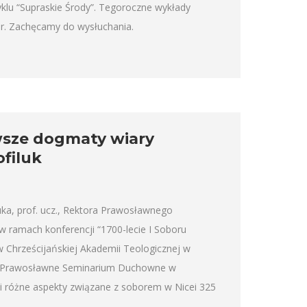
klu “Supraskie Środy”. Tegoroczne wykłady
 r. Zachęcamy do wysłuchania.
rwsze dogmaty wiary
ofiluk
uka, prof. ucz., Rektora Prawosławnego
amach konferencji “1700-lecie I Soboru
 Chrześcijańskiej Akademii Teologicznej w
z Prawosławne Seminarium Duchowne w
 różne aspekty związane z soborem w Nicei 325