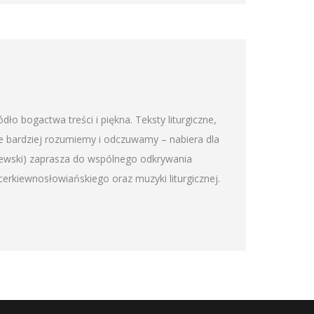
 bogactwa treści i piękna. Teksty liturgiczne,
je bardziej rozumiemy i odczuwamy – nabiera dla
ewski) zaprasza do wspólnego odkrywania
rkiewnosłowiańskiego oraz muzyki liturgicznej.