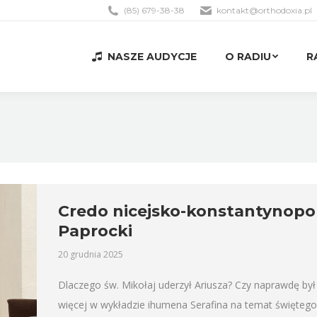
(85) 679-38-38
kontakt@orthodoxia.pl
NASZE AUDYCJE
O RADIU
R
NASZE AUDYCJE
O RADIU
R
Credo nicejsko-konstantynopol
Paprocki
20 grudnia 2025
Dlaczego św. Mikołaj uderzył Ariusza? Czy naprawdę by
więcej w wykładzie ihumena Serafina na temat święteg