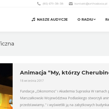
(85) 679-38-38
kontakt@orthodoxia.pl
NASZE AUDYCJE
O RADIU
R
NASZE AUDYCJE
O RADIU
R
ficzna
Animacja “My, którzy Cherubi
18 września 2017
Fundacja „Oikonomos” i Akademia Supraska W ramach p
Marszałkowski Województwa Podlaskiego stworzyli anim
przedstawiamy..” i wyświetlili ją na zabytkowych budynk