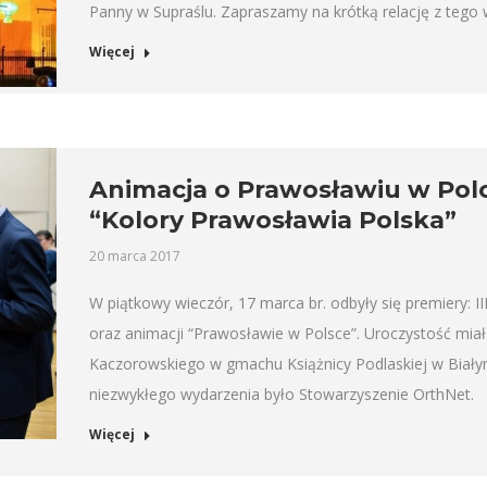
Panny w Supraślu. Zapraszamy na krótką relację z tego 
Więcej
Animacja o Prawosławiu w Pol
“Kolory Prawosławia Polska”
20 marca 2017
W piątkowy wieczór, 17 marca br. odbyły się premiery: I
oraz animacji “Prawosławie w Polsce”. Uroczystość mia
Kaczorowskiego w gmachu Książnicy Podlaskiej w Białym
niezwykłego wydarzenia było Stowarzyszenie OrthNet.
Więcej