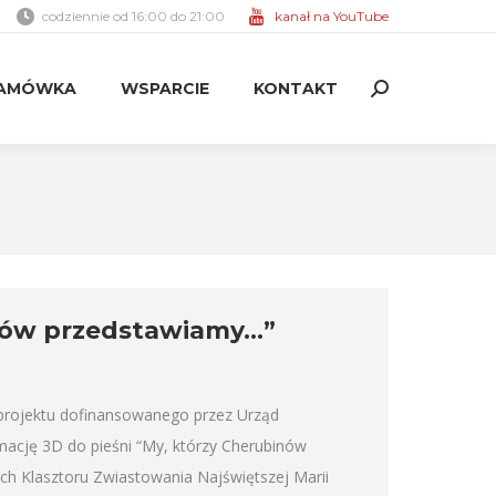
codziennie od 16:00 do 21:00
kanał na YouTube
AMÓWKA
WSPARCIE
KONTAKT
Search:
AMÓWKA
WSPARCIE
KONTAKT
Search:
nów przedstawiamy…”
rojektu dofinansowanego przez Urząd
ację 3D do pieśni “My, którzy Cherubinów
ach Klasztoru Zwiastowania Najświętszej Marii