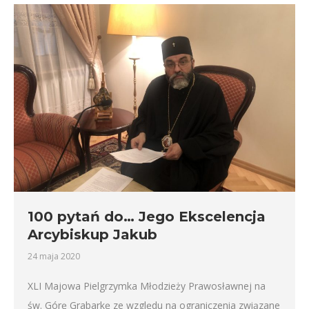
100 pytań do… Jego Ekscelencja
Arcybiskup Jakub
24 maja 2020
XLI Majowa Pielgrzymka Młodzieży Prawosławnej na
św. Górę Grabarkę ze względu na ograniczenia związane