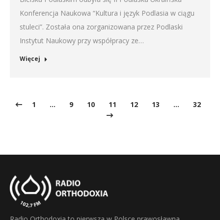
Konferencja Naukowa “Kultura i język Podlasia w ciągu
stuleci”. Została ona zorganizowana przez Podlaski
Instytut Naukowy przy współpracy ze…
Więcej
1
…
9
10
11
12
13
…
32
Radio Orthodoxia to pierwsza w Polsce prawosławna