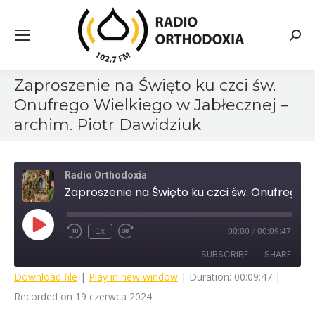
Searc
Zaproszenie na Święto ku czci św.
Onufrego Wielkiego w Jabłecznej –
archim. Piotr Dawidziuk
Radio Orthodoxia
Zaproszenie na Święto ku czci św. Onufrego Wielkiego w Jabłecznej - archim. Piotr Dawidziuk
Play
1x
00:00
/
00:09:47
Rewind
Fast
Episode
10
Forward
SUBSCRIBE
SHARE
Seconds
30
seconds
Download file
|
Play in new window
|
Duration: 00:09:47
|
Recorded on 19 czerwca 2024
SHARE
RSS FEED