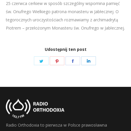
25 czerwca cerkiew w sposób szczególny wspomina pamięć
LINK
św. Onufrego Wielkiego patrona monasteru w Jabłecznej. O
EMBED
tegorocznych uroczystościach rozmawiamy z archimadrytą
Piotrem – przełożonym Monasteru św. Onufrego w Jabłecznej.
Udostępnij ten post
Share
Share
Share
Share
on
on
on
on
Twitter
Pinterest
Facebook
LinkedIn
Radio Orthodoxia to pierwsza w Polsce prawosławna