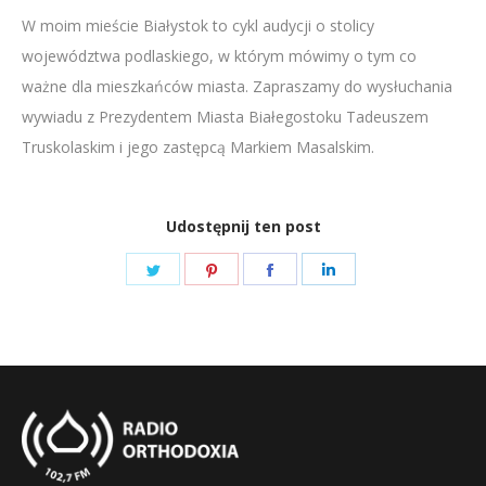
W moim mieście Białystok to cykl audycji o stolicy
LINK
województwa podlaskiego, w którym mówimy o tym co
EMBED
ważne dla mieszkańców miasta. Zapraszamy do wysłuchania
wywiadu z Prezydentem Miasta Białegostoku Tadeuszem
Truskolaskim i jego zastępcą Markiem Masalskim.
Udostępnij ten post
Share
Share
Share
Share
on
on
on
on
Twitter
Pinterest
Facebook
LinkedIn