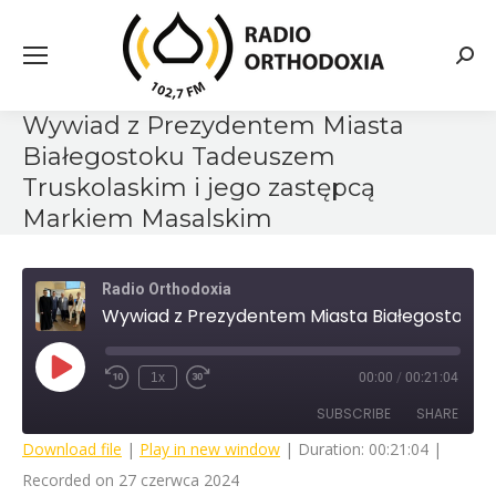
Searc
Wywiad z Prezydentem Miasta
Białegostoku Tadeuszem
Truskolaskim i jego zastępcą
Markiem Masalskim
Radio Orthodoxia
Wywiad z Prezydentem Miasta Białegostoku Tadeuszem Truskolaskim i jego zastępcą Markiem Masalskim
Play
1x
00:00
/
00:21:04
Rewind
Fast
Episode
10
Forward
SUBSCRIBE
SHARE
Seconds
30
seconds
Download file
|
Play in new window
|
Duration: 00:21:04
|
Recorded on 27 czerwca 2024
SHARE
RSS FEED