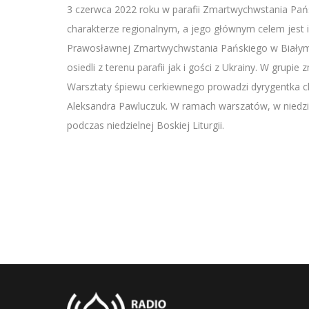
SHARE
3 czerwca 2022 roku w parafii Zmartwychwstania Pańsk
RSS FEED
charakterze regionalnym, a jego głównym celem jest in
LINK
Prawosławnej Zmartwychwstania Pańskiego w Białymst
EMBED
osiedli z terenu parafii jak i gości z Ukrainy. W grupi
Warsztaty śpiewu cerkiewnego prowadzi dyrygentka ch
Aleksandra Pawluczuk. W ramach warszatów, w niedziel
podczas niedzielnej Boskiej Liturgii.