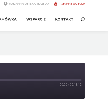
codziennie od 16:00 do 21:00
kanał na YouTube
AMÓWKA
WSPARCIE
KONTAKT
Search:
AMÓWKA
WSPARCIE
KONTAKT
Search:
00:00
/
00:18:12