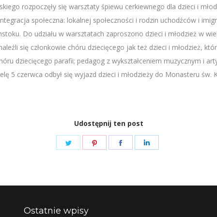
iego rozpoczęły się warsztaty śpiewu cerkiewnego dla dzieci i młodz
tegracja społeczna: lokalnej społeczności i rodzin uchodźców i imigr
oku. Do udziału w warsztatach zaproszono dzieci i młodzież w wie
e znaleźli się członkowie chóru dziecięcego jak też dzieci i młodzież, 
óru dziecięcego parafii; pedagog z wykształceniem muzycznym i arty
ę 5 czerwca odbył się wyjazd dzieci i młodzieży do Monasteru św. K
Udostępnij ten post
Share
Share
Share
Share
on
on
on
on
Twitter
Pinterest
Facebook
LinkedIn
Ostatnie wpisy