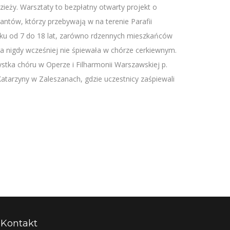
ieży. Warsztaty to bezpłatny otwarty projekt o
antów, którzy przebywają w na terenie Parafii
ku od 7 do 18 lat, zarówno rdzennych mieszkańców
która nigdy wcześniej nie śpiewała w chórze cerkiewnym.
stka chóru w Operze i Filharmonii Warszawskiej p.
atarzyny w Zaleszanach, gdzie uczestnicy zaśpiewali
Kontakt