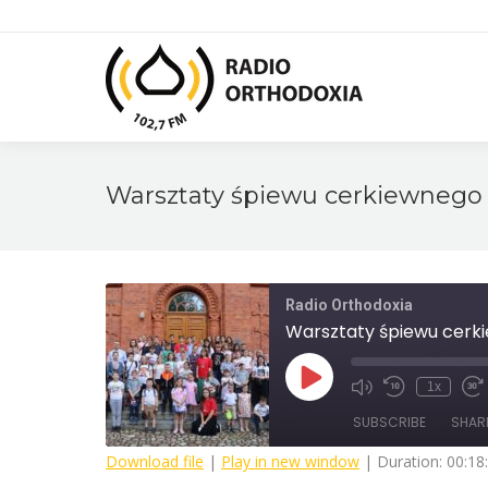
Warsztaty śpiewu cerkiewnego
Radio Orthodoxia
Warsztaty śpiewu cerk
Play
1x
Mute/Unmute
Rewind
Fa
Episode
Episode
10
F
SUBSCRIBE
SHAR
Seconds
3
s
Download file
|
Play in new window
|
Duration: 00:18