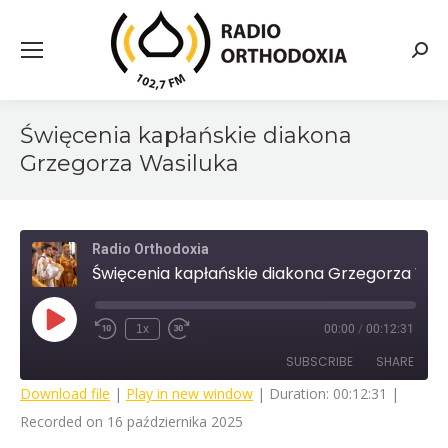
Searc
Święcenia kapłańskie diakona
Grzegorza Wasiluka
Radio Orthodoxia
Święcenia kapłańskie diakona Grzegorza Wasiluka
Play
1x
00:00
/
00:12:31
Rewind
Fast
Episode
10
Forward
SUBSCRIBE
SHARE
Seconds
30
seconds
Download file
|
Play in new window
|
Duration: 00:12:31
|
Recorded on 16 października 2025
SHARE
RSS FEED