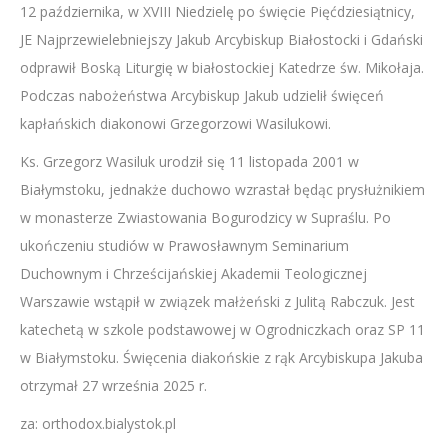
12 października, w XVIII Niedzielę po święcie Pięćdziesiątnicy,
LINK
JE Najprzewielebniejszy Jakub Arcybiskup Białostocki i Gdański
EMBED
odprawił Boską Liturgię w białostockiej Katedrze św. Mikołaja.
Podczas nabożeństwa Arcybiskup Jakub udzielił święceń
kapłańskich diakonowi Grzegorzowi Wasilukowi.
Ks. Grzegorz Wasiluk urodził się 11 listopada 2001 w
Białymstoku, jednakże duchowo wzrastał będąc prysłużnikiem
w monasterze Zwiastowania Bogurodzicy w Supraślu. Po
ukończeniu studiów w Prawosławnym Seminarium
Duchownym i Chrześcijańskiej Akademii Teologicznej
Warszawie wstąpił w związek małżeński z Julitą Rabczuk. Jest
katechetą w szkole podstawowej w Ogrodniczkach oraz SP 11
w Białymstoku. Święcenia diakońskie z rąk Arcybiskupa Jakuba
otrzymał 27 września 2025 r.
za: orthodox.bialystok.pl