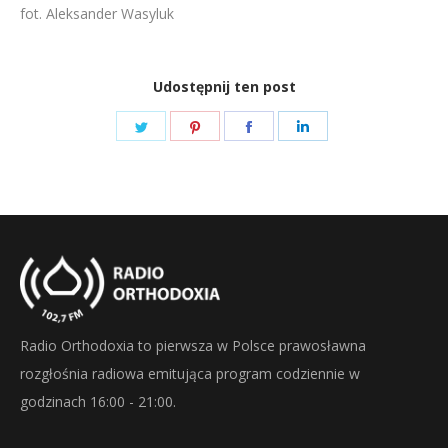
fot. Aleksander Wasyluk
Udostępnij ten post
Share
Share
Share
Share
on
on
on
on
Twitter
Pinterest
Facebook
LinkedIn
Radio Orthodoxia to pierwsza w Polsce prawosławna
rozgłośnia radiowa emitująca program codziennie w
godzinach 16:00 - 21:00.