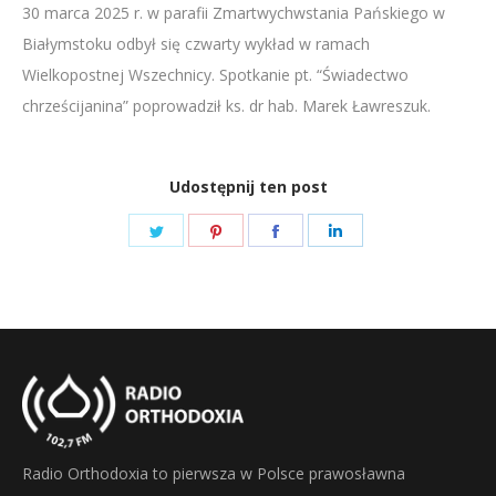
30 marca 2025 r. w parafii Zmartwychwstania Pańskiego w
LINK
Białymstoku odbył się czwarty wykład w ramach
EMBED
Wielkopostnej Wszechnicy. Spotkanie pt. “Świadectwo
chrześcijanina” poprowadził ks. dr hab. Marek Ławreszuk.
Udostępnij ten post
Share
Share
Share
Share
on
on
on
on
Twitter
Pinterest
Facebook
LinkedIn
Radio Orthodoxia to pierwsza w Polsce prawosławna