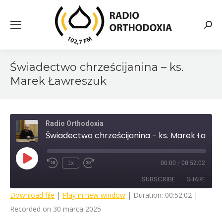
Searc
Świadectwo chrześcijanina – ks.
Marek Ławreszuk
Radio Orthodoxia
Świadectwo chrześcijanina - ks. Marek Ławreszuk
Play
1x
00:00
/
00:52:02
Rewind
Fast
Episode
10
Forward
SUBSCRIBE
SHARE
Seconds
30
seconds
Download file
|
Play in new window
|
Duration: 00:52:02
|
Recorded on 30 marca 2025
SHARE
RSS FEED