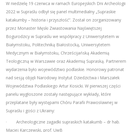
W niedzielę 19 czerwca w ramach Europejskich Dni Archeologii
LINK
2022 w Supraślu odbył się panel multimedialny „Supraskie
EMBED
katakumby – historia i przyszłość”. Został on zorganizowany
przez Monaster Męski Zwiastowania Najświętszej
Bogurodzicy w Supraślu we współpracy z Uniwersytetem w
Białymstoku, Politechniką Białostocką, Uniwersytetem
Medycznym w Białymstoku, Chrześcijańską Akademią
Teologiczną w Warszawie oraz Akademią Supraską. Partnerem
wydarzenia było województwo podlaskie. Honorowy patronat
nad sesją objęli Narodowy Instytut Dziedzictwa i Marszałek
Województwa Podlaskiego Artur Kosicki. W pierwszej części
panelu wygłoszone zostały następujące wykłady, które
przeplatane były występami Chóru Parafii Prawosławnej w
Supraślu i gości z Ukrainy:
· Archeologiczne zagadki supraskich katakumb – dr hab.
Maciej Karczewski, prof. UwB