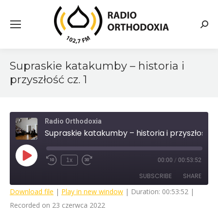
Searc
Supraskie katakumby – historia i
przyszłość cz. 1
Radio Orthodoxia
Supraskie katakumby – historia i przyszłość cz. 1
Play
1x
00:00
/
00:53:52
Rewind
Fast
Episode
10
Forward
SUBSCRIBE
SHARE
Seconds
30
seconds
Download file
|
Play in new window
|
Duration: 00:53:52
|
Recorded on 23 czerwca 2022
SHARE
RSS FEED