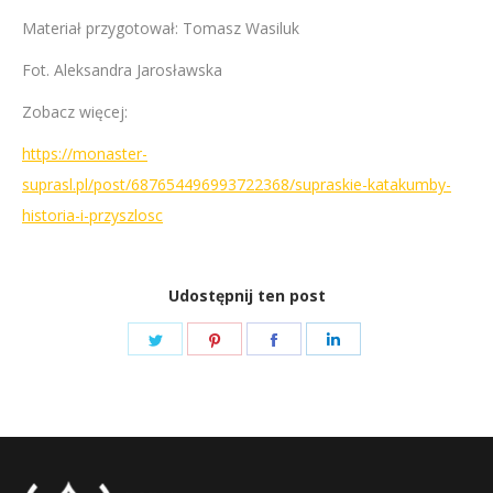
Materiał przygotował: Tomasz Wasiluk
Fot. Aleksandra Jarosławska
Zobacz więcej:
https://monaster-
suprasl.pl/post/687654496993722368/supraskie-katakumby-
historia-i-przyszlosc
Udostępnij ten post
Share
Share
Share
Share
on
on
on
on
Twitter
Pinterest
Facebook
LinkedIn