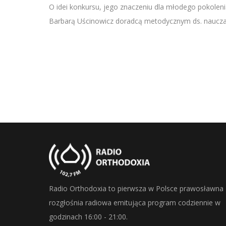
SHARE
O idei konkursu, jego znaczeniu dla młodego pokole
RSS FEED
Barbarą Uścinowicz doradcą metodycznym ds. nauczani
LINK
EMBED
Radio Orthodoxia to pierwsza w Polsce prawosławna
rozgłośnia radiowa emitująca program codziennie w
godzinach 16:00 - 21:00.