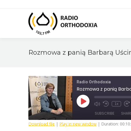
Rozmowa z panią Barbarą Uścin
Radio Orthodoxia
Rozmowa z panią Barbar
Play
1x
Mute/Unmute
Rewind
Fa
Episode
Episode
10
F
SUBSCRIBE
SHAR
Seconds
3
s
Download file
|
Play in new window
|
Duration: 00:10