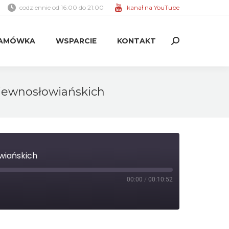
codziennie od 16:00 do 21:00
kanał na YouTube
AMÓWKA
WSPARCIE
KONTAKT
Search:
AMÓWKA
WSPARCIE
KONTAKT
Search:
kiewnosłowiańskich
wiańskich
00:00
/
00:10:52