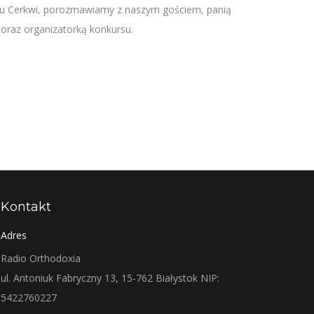
ciu Cerkwi, porozmawiamy z naszym gościem, panią
 oraz organizatorką konkursu.
Kontakt
Adres
Radio Orthodoxia
ul. Antoniuk Fabryczny 13, 15-762 Białystok NIP:
5422760227