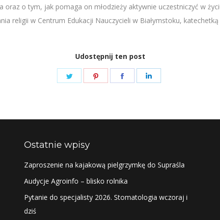
nia oraz o tym, jak pomaga on młodzieży aktywnie uczestniczyć w ży
a religii w Centrum Edukacji Nauczycieli w Białymstoku, katechetką
Udostępnij ten post
Share
Share
Share
Share
on
on
on
on
Twitter
Pinterest
Facebook
LinkedIn
Ostatnie wpisy
Zaproszenie na kajakową pielgrzymkę do Supraśla
Audycje Agroinfo – blisko rolnika
Pytanie do specjalisty 2026. Stomatologia wczoraj i
dziś