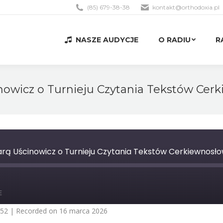
(85) 679-38-38
kontakt@orthodoxia.pl
NASZE AUDYCJE
O RADIU
R
NASZE AUDYCJE
O RADIU
R
owicz o Turnieju Czytania Tekstów Cer
ą Uścinowicz o Turnieju Czytania Tekstów Cerkiewnosło
st
orward
E
0
econds
:52
|
Recorded on 16 marca 2026