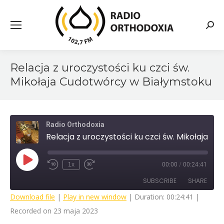
Searc
Relacja z uroczystości ku czci św.
Mikołaja Cudotwórcy w Białymstoku
Radio Orthodoxia
Relacja z uroczystości ku czci św. Mikołaja Cudotwórcy w Białymstoku
Play
1x
00:00
/
00:24:41
Rewind
Fast
Episode
10
Forward
SUBSCRIBE
SHARE
Seconds
30
seconds
Download file
|
Play in new window
|
Duration: 00:24:41
|
Recorded on 23 maja 2023
SHARE
RSS FEED