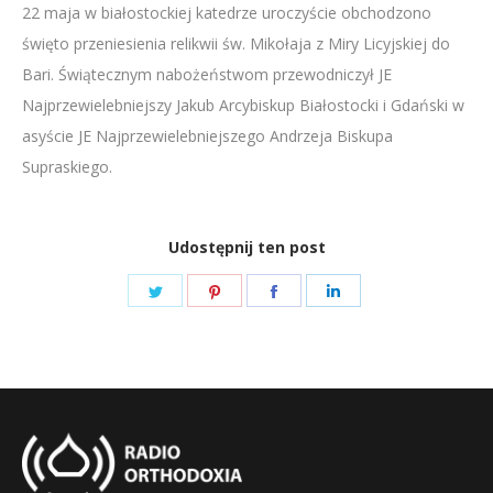
22 maja w białostockiej katedrze uroczyście obchodzono
LINK
święto przeniesienia relikwii św. Mikołaja z Miry Licyjskiej do
EMBED
Bari. Świątecznym nabożeństwom przewodniczył JE
Najprzewielebniejszy Jakub Arcybiskup Białostocki i Gdański w
asyście JE Najprzewielebniejszego Andrzeja Biskupa
Supraskiego.
Udostępnij ten post
Share
Share
Share
Share
on
on
on
on
Twitter
Pinterest
Facebook
LinkedIn