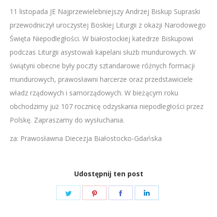
11 listopada JE Najprzewielebniejszy Andrzej Biskup Supraski
LINK
przewodniczył uroczystej Boskiej Liturgii z okazji Narodowego
EMBED
Święta Niepodległości. W białostockiej katedrze Biskupowi
podczas Liturgii asystowali kapelani służb mundurowych. W
świątyni obecne były poczty sztandarowe różnych formacji
mundurowych, prawosławni harcerze oraz przedstawiciele
władz rządowych i samorządowych. W bieżącym roku
obchodzimy już 107 rocznicę odzyskania niepodległości przez
Polskę. Zapraszamy do wysłuchania.
za: Prawosławna Diecezja Białostocko-Gdańska
Udostępnij ten post
Share
Share
Share
Share
on
on
on
on