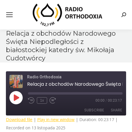
Searc
Relacja z obchodów Narodowego
Święta Niepodległości z
białostockiej katedry św. Mikołaja
Cudotwórcy
Radio Orthodoxia
Relacja z obchodów Narodowego Święta Niepodległości z białostockiej katedry św. Mikołaja Cudotwórcy
Play
1x
00:00
/
00:23:17
Rewind
Fast
Episode
10
Forward
SUBSCRIBE
SHARE
Seconds
30
seconds
Download file
|
Play in new window
|
Duration: 00:23:17
|
Recorded on 13 listopada 2025
SHARE
RSS FEED