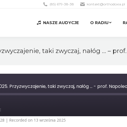
(85) 679-38-38
kontakt@orthodoxia.pl
NASZE AUDYCJE
O RADIU
R
NASZE AUDYCJE
O RADIU
R
zyzwyczajenie, taki zwyczaj, nałóg … – pr
025. Przyzwyczajenie, taki zwyczaj, nałóg ... - prof. Napol
st
orward
E
0
econds
:28
|
Recorded on 13 września 2025