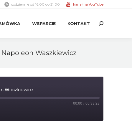
codziennie od 16:00 do 21:00
kanał na YouTube
AMÓWKA
WSPARCIE
KONTAKT
Search:
AMÓWKA
WSPARCIE
KONTAKT
Search:
of. Napoleon Waszkiewicz
eon Waszkiewicz
00:00
/
00:38:28