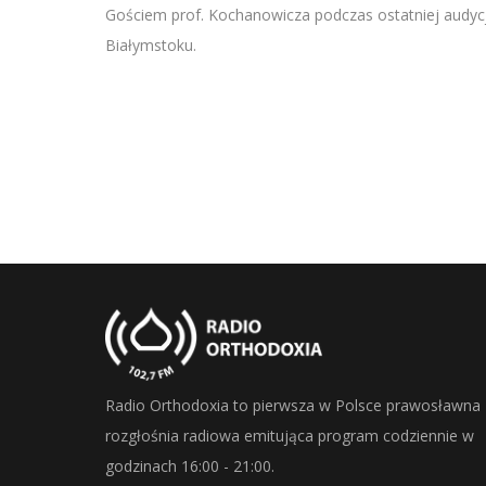
SHARE
Gościem prof. Kochanowicza podczas ostatniej audycji
RSS FEED
Białymstoku.
LINK
EMBED
Radio Orthodoxia to pierwsza w Polsce prawosławna
rozgłośnia radiowa emitująca program codziennie w
godzinach 16:00 - 21:00.