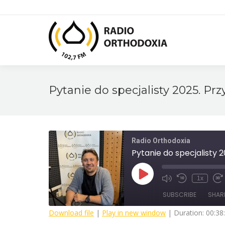
Pytanie do specjalisty 2025. Pr
Radio Orthodoxia
Pytanie do specjalisty 2
Play
1x
Mute/Unmute
Rewind
Fa
Episode
Episode
10
F
SUBSCRIBE
SHAR
Seconds
3
s
Download file
|
Play in new window
|
Duration: 00:38