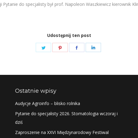
 Pytanie do specjalisty był prof. Napoleon Waszkiewicz kierownik Kli
Udostępnij ten post
Share
Share
Share
Share
on
on
on
on
Twitter
Pinterest
Facebook
LinkedIn
Ostatnie wpisy
Audycje Agroinfo – blisko rolnika
Pytanie do specjalisty 2026. Stomatologia wczoraj i
dziś
Zaproszenie na XXVI Międzynarodowy Festiwal