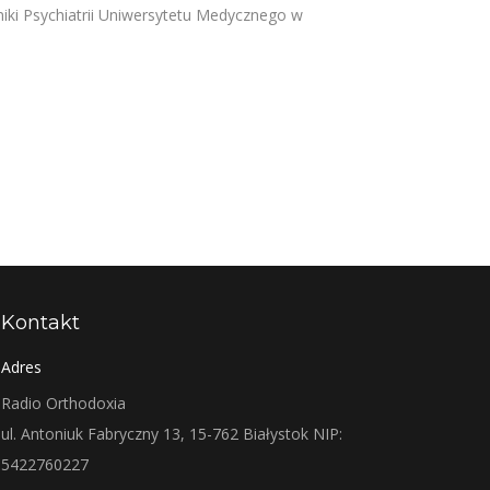
niki Psychiatrii Uniwersytetu Medycznego w
Kontakt
Adres
Radio Orthodoxia
ul. Antoniuk Fabryczny 13, 15-762 Białystok NIP:
5422760227