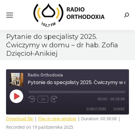
Searc
Pytanie do specjalisty 2025.
Ćwiczymy w domu – dr hab. Zofia
Dzięcioł-Anikiej
Radio Orthodoxia
Pytanie do specjalisty 2025. Ćwiczymy w domu - dr hab. Zofia Dzięcioł-Anikiej
Play
1x
00:00
/
00:38:08
Rewind
Fast
Episode
10
Forward
SUBSCRIBE
SHARE
Seconds
30
seconds
Download file
|
Play in new window
|
Duration: 00:38:08
|
Recorded on 19 października 2025
SHARE
RSS FEED