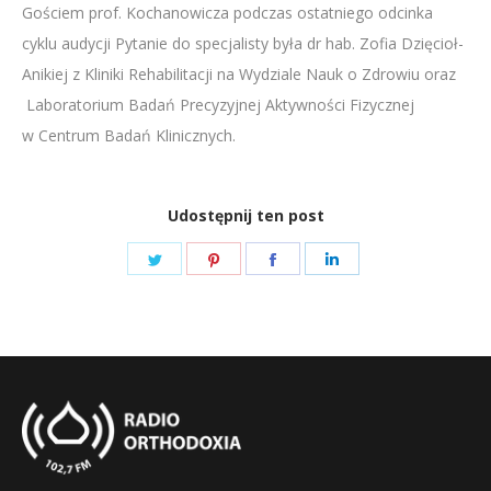
Gościem prof. Kochanowicza podczas ostatniego odcinka
LINK
cyklu audycji Pytanie do specjalisty była dr hab. Zofia Dzięcioł-
EMBED
Anikiej z Kliniki Rehabilitacji na Wydziale Nauk o Zdrowiu oraz
Laboratorium Badań Precyzyjnej Aktywności Fizycznej
w Centrum Badań Klinicznych.
Udostępnij ten post
Share
Share
Share
Share
on
on
on
on
Twitter
Pinterest
Facebook
LinkedIn