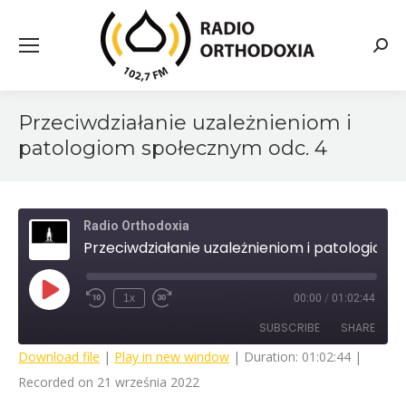
Searc
Przeciwdziałanie uzależnieniom i
patologiom społecznym odc. 4
Radio Orthodoxia
Przeciwdziałanie uzależnieniom i patologiom społecznym odc. 4
Play
1x
00:00
/
01:02:44
Rewind
Fast
Episode
10
Forward
SUBSCRIBE
SHARE
Seconds
30
seconds
Download file
|
Play in new window
|
Duration: 01:02:44
|
Recorded on 21 września 2022
SHARE
RSS FEED