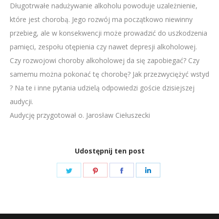
Długotrwałe nadużywanie alkoholu powoduje uzależnienie,
LINK
które jest chorobą. Jego rozwój ma początkowo niewinny
EMBED
przebieg, ale w konsekwencji może prowadzić do uszkodzenia
pamięci, zespołu otępienia czy nawet depresji alkoholowej.
Czy rozwojowi choroby alkoholowej da się zapobiegać? Czy
samemu można pokonać tę chorobę? Jak przezwyciężyć wstyd
? Na te i inne pytania udzielą odpowiedzi goście dzisiejszej
audycji.
Audycję przygotował o. Jarosław Ciełuszecki
Udostępnij ten post
Share
Share
Share
Share
on
on
on
on
Twitter
Pinterest
Facebook
LinkedIn