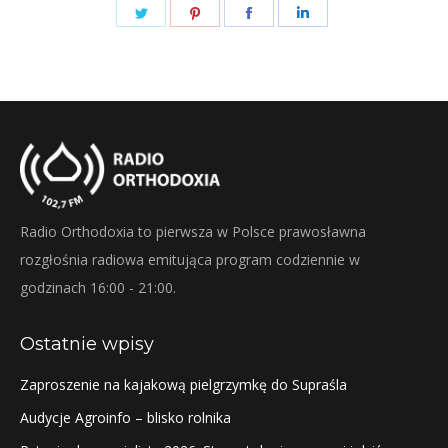
Share
Share
Share
Share
on
on
on
on
Twitter
Pinterest
Facebook
LinkedIn
Radio Orthodoxia to pierwsza w Polsce prawosławna
rozgłośnia radiowa emitująca program codziennie w
godzinach 16:00 - 21:00.
Ostatnie wpisy
Zaproszenie na kajakową pielgrzymkę do Supraśla
Audycje Agroinfo – blisko rolnika