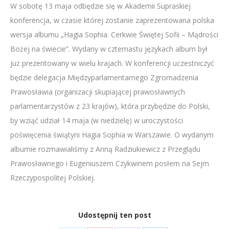
W sobotę 13 maja odbędzie się w Akademii Supraskiej
LINK
konferencja, w czasie której zostanie zaprezentowana polska
EMBED
wersja albumu „Hagia Sophia. Cerkwie Świętej Sofii – Mądrości
Bożej na świecie”. Wydany w czternastu językach album był
już prezentowany w wielu krajach. W konferencji uczestniczyć
będzie delegacja Międzyparlamentarnego Zgromadzenia
Prawosławia (organizacji skupiającej prawosławnych
parlamentarzystów z 23 krajów), która przybędzie do Polski,
by wziąć udział 14 maja (w niedzielę) w uroczystości
poświęcenia świątyni Hagia Sophia w Warszawie. O wydanym
albumie rozmawialiśmy z Anną Radziukiewicz z Przeglądu
Prawosławnego i Eugeniuszem Czykwinem posłem na Sejm
Rzeczypospolitej Polskiej.
Udostępnij ten post