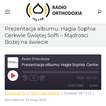
Searc
Prezentacja albumu: Hagia Sophia.
Cerkwie Świętej Soffi – Mądrości
Bożej na świecie
Radio Orthodoxia
Prezentacja albumu: Hagia Sophia. Cerkwie Świętej Soffi - Mądrości Bożej na świecie
Play
1x
00:00
/
00:13:27
Rewind
Fast
Episode
10
Forward
SUBSCRIBE
SHARE
Seconds
30
seconds
Download file
|
Play in new window
|
Duration: 00:13:27
|
Recorded on 10 maja 2023
SHARE
RSS FEED