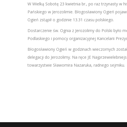
SHARE
W Wielką Sobotę 23 kwietnia br., po raz trzynasty w 
RSS FEED
Pańskiego w Jerozolimie. Błogosławiony Ogień pojawi
LINK
Ogień zstąpił o godzinie 13.31 czasu polskiego.
EMBED
Dostarczenie św. Ognia z Jerozolimy do Polski było
Podlaskiego i pomocy organizacyjnej Kancelarii Prezyd
Błogosławiony Ogień w godzinach wieczornych został 
delegacji do Jerozolimy. Na ręce JE Najprzewielebnie
towarzystwie Sławomira Nazaruka, radnego sejmiku. 