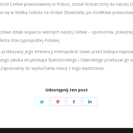
historii Cerkwi prawosławnej w Polsce, został dostarczony do naszej 
a się w Wielką Sobotę na Grobie Zbawiciela, po modlitwie prawosław
 możliwe dzięki wsparciu wiernych naszej Cerkwi – sponsorów, poka
enta Rzeczypospolitej Polskiej.
przekazany Jego Eminencji metropolicie Sawie przez biskupa hajnow
jszego Jakuba Arcybiskupa Białostockiego i Gdańskiego przekazał go 
Zapraszamy do wysłuchania relacji z tego wydarzenia.
Udostępnij ten post
Share
Share
Share
Share
on
on
on
on
Twitter
Pinterest
Facebook
LinkedIn