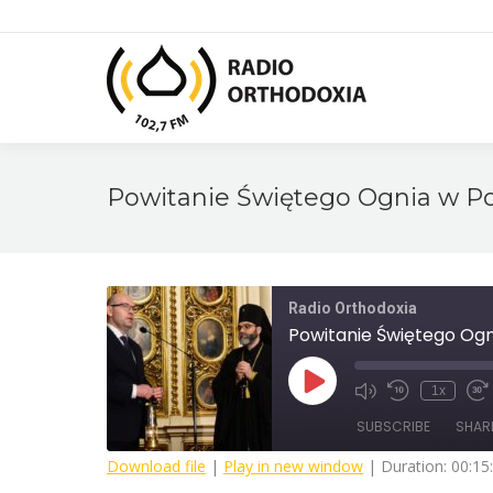
Powitanie Świętego Ognia w Po
Radio Orthodoxia
Powitanie Świętego Ogn
Play
1x
Mute/Unmute
Rewind
Fa
Episode
Episode
10
F
SUBSCRIBE
SHAR
Seconds
3
s
Download file
|
Play in new window
|
Duration: 00:15