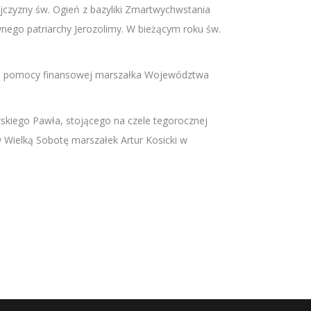
Ojczyzny św. Ogień z bazyliki Zmartwychwstania
nego patriarchy Jerozolimy. W bieżącym roku św.
źnej pomocy finansowej marszałka Województwa
skiego Pawła, stojącego na czele tegorocznej
w Wielką Sobotę marszałek Artur Kosicki w