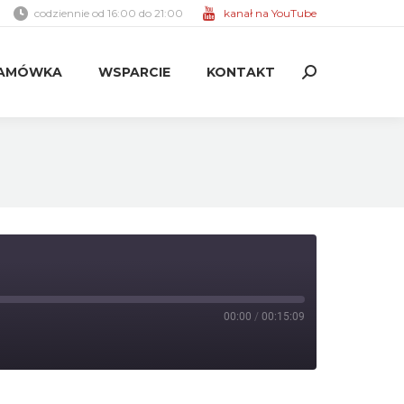
codziennie od 16:00 do 21:00
kanał na YouTube
AMÓWKA
WSPARCIE
KONTAKT
Search:
AMÓWKA
WSPARCIE
KONTAKT
Search:
00:00
/
00:15:09