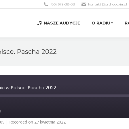
(85) 679-38-38
kontakt@orthodoxia.pl
NASZE AUDYCJE
O RADIU
R
NASZE AUDYCJE
O RADIU
R
lsce. Pascha 2022
ia w Polsce. Pascha 2022
st
orward
E
0
econds
:09
|
Recorded on 27 kwietnia 2022