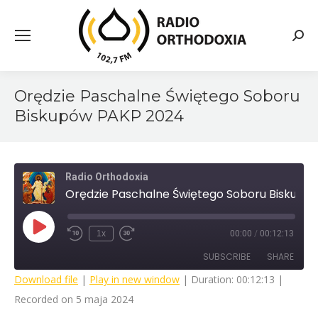
Searc
Orędzie Paschalne Świętego Soboru
Biskupów PAKP 2024
Radio Orthodoxia
Orędzie Paschalne Świętego Soboru Biskupów PAKP 2024
Play
1x
00:00
/
00:12:13
Rewind
Fast
Episode
10
Forward
SUBSCRIBE
SHARE
Seconds
30
seconds
Download file
|
Play in new window
|
Duration: 00:12:13
|
Recorded on 5 maja 2024
SHARE
RSS FEED