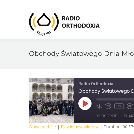
Obchody Światowego Dnia Mło
Radio Orthodoxia
Obchody Światowego Dn
Play
1x
Mute/Unmute
Rewind
Fa
Episode
Episode
10
F
SUBSCRIBE
SHAR
Seconds
3
s
Download file
|
Play in new window
|
Duration: 00:37