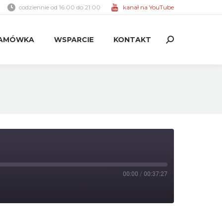
codziennie od 16:00 do 21:00
kanał na YouTube
AMÓWKA
WSPARCIE
KONTAKT
Search:
AMÓWKA
WSPARCIE
KONTAKT
Search:
00:00
/
00:37:27