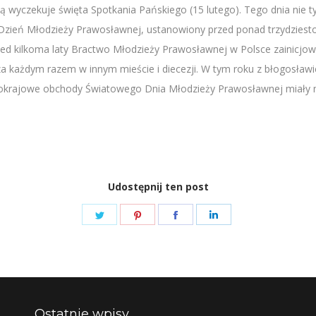
 wyczekuje święta Spotkania Pańskiego (15 lutego). Tego dnia nie t
y Dzień Młodzieży Prawosławnej, ustanowiony przed ponad trzydzie
zed kilkoma laty Bractwo Młodzieży Prawosławnej w Polsce zainicjo
, za każdym razem w innym mieście i diecezji. W tym roku z błogosła
lnokrajowe obchody Światowego Dnia Młodzieży Prawosławnej miały m
Udostępnij ten post
Share
Share
Share
Share
on
on
on
on
Twitter
Pinterest
Facebook
LinkedIn
Ostatnie wpisy