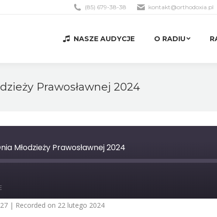
(85) 679-38-38
kontakt@orthodoxia.pl
NASZE AUDYCJE
O RADIU
R
NASZE AUDYCJE
O RADIU
R
dzieży Prawosławnej 2024
ia Młodzieży Prawosławnej 2024
st
orward
E
0
econds
:27
|
Recorded on 22 lutego 2024