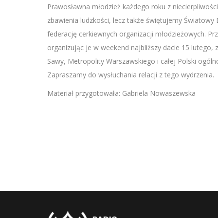
SHARE
Prawosławna młodzież każdego roku z niecierpliwością
RSS FEED
zbawienia ludzkości, lecz także świętujemy Światow
LINK
federację cerkiewnych organizacji młodzieżowych. Pr
EMBED
organizując je w weekend najbliższy dacie 15 lutego
Sawy, Metropolity Warszawskiego i całej Polski ogó
Zapraszamy do wysłuchania relacji z tego wydrzenia.
Materiał przygotowała: Gabriela Nowaszewska