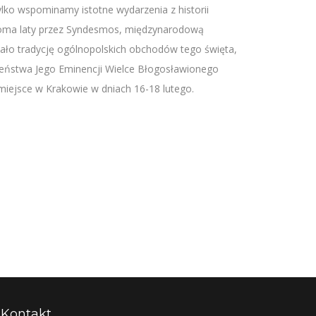
ylko wspominamy istotne wydarzenia z historii
stoma laty przez Syndesmos, międzynarodową
wało tradycję ogólnopolskich obchodów tego święta,
wieństwa Jego Eminencji Wielce Błogosławionego
iejsce w Krakowie w dniach 16-18 lutego.
Kontakt