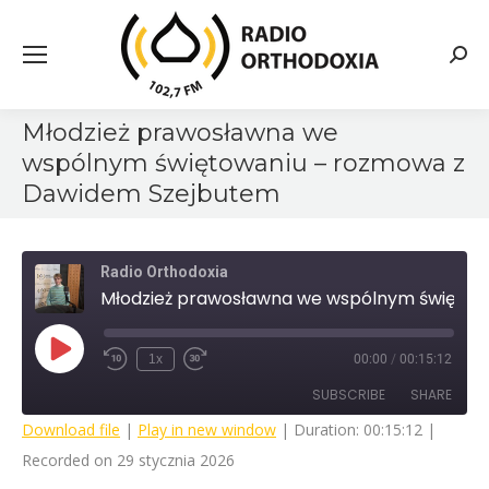
Searc
Młodzież prawosławna we
wspólnym świętowaniu – rozmowa z
Dawidem Szejbutem
Radio Orthodoxia
Młodzież prawosławna we wspólnym świętowaniu - rozmowa z Dawidem Szejbutem
Play
1x
00:00
/
00:15:12
Rewind
Fast
Episode
10
Forward
SUBSCRIBE
SHARE
Seconds
30
seconds
Download file
|
Play in new window
|
Duration: 00:15:12
|
Recorded on 29 stycznia 2026
SHARE
RSS FEED