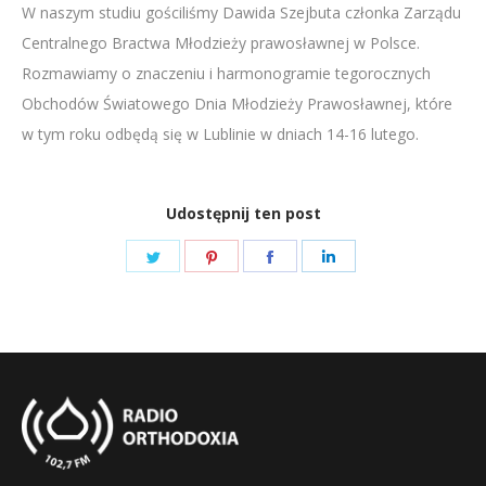
W naszym studiu gościliśmy Dawida Szejbuta członka Zarządu
LINK
Centralnego Bractwa Młodzieży prawosławnej w Polsce.
EMBED
Rozmawiamy o znaczeniu i harmonogramie tegorocznych
Obchodów Światowego Dnia Młodzieży Prawosławnej, które
w tym roku odbędą się w Lublinie w dniach 14-16 lutego.
Udostępnij ten post
Share
Share
Share
Share
on
on
on
on
Twitter
Pinterest
Facebook
LinkedIn