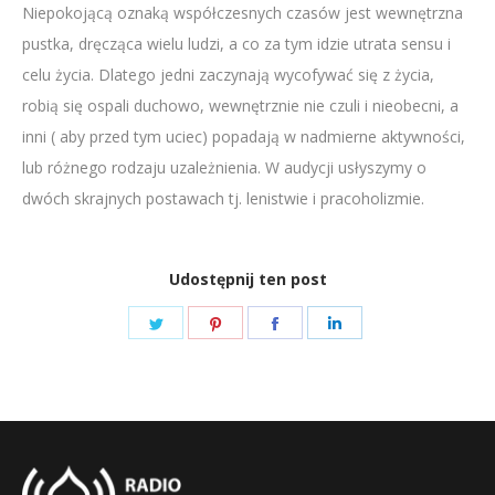
Niepokojącą oznaką współczesnych czasów jest wewnętrzna
LINK
pustka, dręcząca wielu ludzi, a co za tym idzie utrata sensu i
EMBED
celu życia. Dlatego jedni zaczynają wycofywać się z życia,
robią się ospali duchowo, wewnętrznie nie czuli i nieobecni, a
inni ( aby przed tym uciec) popadają w nadmierne aktywności,
lub różnego rodzaju uzależnienia. W audycji usłyszymy o
dwóch skrajnych postawach tj. lenistwie i pracoholizmie.
Udostępnij ten post
Share
Share
Share
Share
on
on
on
on
Twitter
Pinterest
Facebook
LinkedIn