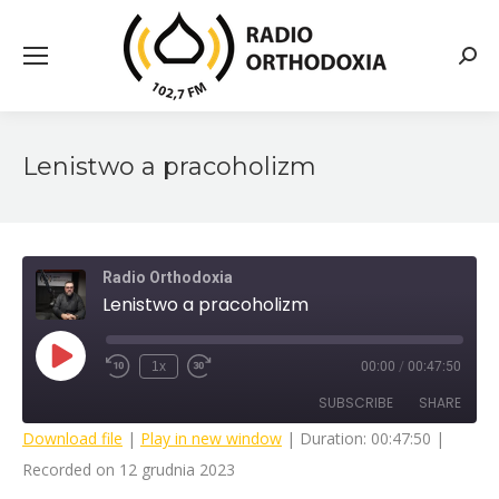
Searc
Lenistwo a pracoholizm
Radio Orthodoxia
Lenistwo a pracoholizm
Play
1x
00:00
/
00:47:50
Rewind
Fast
Episode
10
Forward
SUBSCRIBE
SHARE
Seconds
30
seconds
Download file
|
Play in new window
|
Duration: 00:47:50
|
Recorded on 12 grudnia 2023
SHARE
RSS FEED