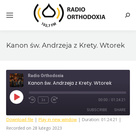
Searc
Kanon św. Andrzeja z Krety. Wtorek
Radio Orthodoxia
Kanon św. Andrzeja z Krety. Wtorek
Play
1x
00:00
/
01:24:21
Rewind
Fast
Episode
10
Forward
SUBSCRIBE
SHARE
Seconds
30
seconds
Download file
|
Play in new window
|
Duration: 01:24:21
|
Recorded on 28 lutego 2023
SHARE
RSS FEED