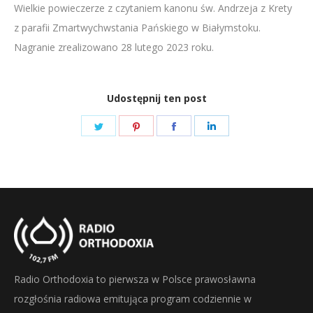
Wielkie powieczerze z czytaniem kanonu św. Andrzeja z Krety
LINK
z parafii Zmartwychwstania Pańskiego w Białymstoku.
EMBED
Nagranie zrealizowano 28 lutego 2023 roku.
Udostępnij ten post
Share
Share
Share
Share
on
on
on
on
Twitter
Pinterest
Facebook
LinkedIn
Radio Orthodoxia to pierwsza w Polsce prawosławna
rozgłośnia radiowa emitująca program codziennie w