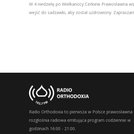
SHARE
W 4 niedzielę po Wielkanocy Cerkiew Prawosławna wspo
RSS FEED
wejść do sadzawki, aby został uzdrowiony. Zapraszamy
LINK
EMBED
Radio Orthodoxia to pierwsza w Polsce prawosławna
rozgłośnia radiowa emitująca program codziennie w
godzinach 16:00 - 21:00.