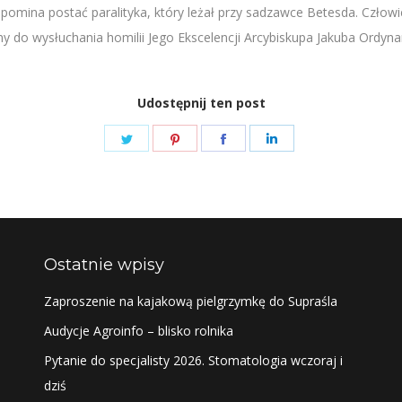
mina postać paralityka, który leżał przy sadzawce Betesda. Człowie
 do wysłuchania homilii Jego Ekscelencji Arcybiskupa Jakuba Ordynar
Udostępnij ten post
Share
Share
Share
Share
on
on
on
on
Twitter
Pinterest
Facebook
LinkedIn
Ostatnie wpisy
Zaproszenie na kajakową pielgrzymkę do Supraśla
Audycje Agroinfo – blisko rolnika
Pytanie do specjalisty 2026. Stomatologia wczoraj i
dziś