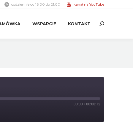
codziennie od 16:00 do 21:00
kanał na YouTube
AMÓWKA
WSPARCIE
KONTAKT
Search:
AMÓWKA
WSPARCIE
KONTAKT
Search:
00:00
/
00:08:12