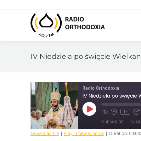
IV Niedziela po święcie Wielkan
Radio Orthodoxia
IV Niedziela po święcie
Play
1x
Mute/Unmute
Rewind
Fa
Episode
Episode
10
F
SUBSCRIBE
SHAR
Seconds
3
s
Download file
|
Play in new window
|
Duration: 00:08