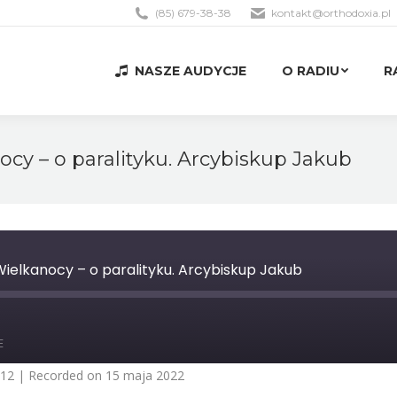
(85) 679-38-38
kontakt@orthodoxia.pl
NASZE AUDYCJE
O RADIU
R
NASZE AUDYCJE
O RADIU
R
ocy – o paralityku. Arcybiskup Jakub
 Wielkanocy – o paralityku. Arcybiskup Jakub
st
orward
E
0
econds
:12
|
Recorded on 15 maja 2022