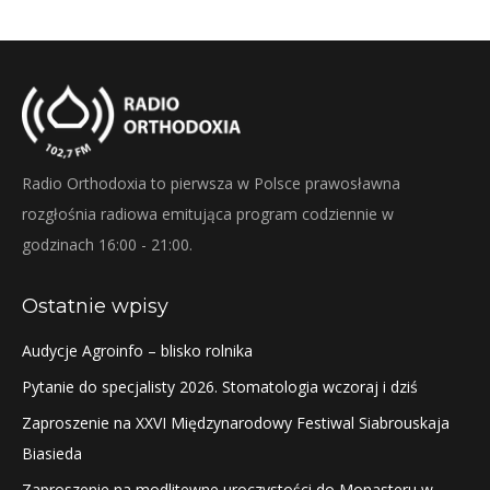
Twitter
Pinterest
Facebook
LinkedIn
Radio Orthodoxia to pierwsza w Polsce prawosławna
rozgłośnia radiowa emitująca program codziennie w
godzinach 16:00 - 21:00.
Ostatnie wpisy
Audycje Agroinfo – blisko rolnika
Pytanie do specjalisty 2026. Stomatologia wczoraj i dziś
Zaproszenie na XXVI Międzynarodowy Festiwal Siabrouskaja
Biasieda
Zaproszenie na modlitewne uroczystości do Monasteru w