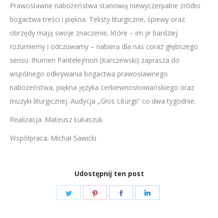
Prawosławne nabożeństwa stanowią niewyczerpalne źródło
LINK
bogactwa treści i piękna. Teksty liturgiczne, śpiewy oraz
EMBED
obrzędy mają swoje znaczenie, które – im je bardziej
rozumiemy i odczuwamy – nabiera dla nas coraz głębszego
sensu. Ihumen Pantelejmon (Karczewski) zaprasza do
wspólnego odkrywania bogactwa prawosławnego
nabożeństwa, piękna języka cerkiewnosłowiańskiego oraz
muzyki liturgicznej. Audycja „Głos Liturgii” co dwa tygodnie.
Realizacja: Mateusz Łukaszuk
Współpraca: Michał Sawicki
Udostępnij ten post
Share
Share
Share
Share
on
on
on
on