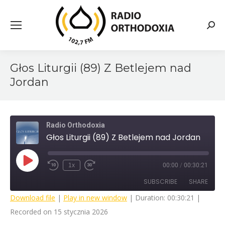
Searc
Głos Liturgii (89) Z Betlejem nad
Jordan
Radio Orthodoxia
Głos Liturgii (89) Z Betlejem nad Jordan
Play
1x
00:00
/
00:30:21
Rewind
Fast
Episode
10
Forward
SUBSCRIBE
SHARE
Seconds
30
seconds
Download file
|
Play in new window
|
Duration: 00:30:21
|
Recorded on 15 stycznia 2026
SHARE
RSS FEED