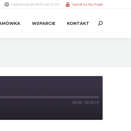
codziennie od 16:00 do 21:00
kanał na YouTube
AMÓWKA
WSPARCIE
KONTAKT
Search:
AMÓWKA
WSPARCIE
KONTAKT
Search:
00:00
/
00:25:13