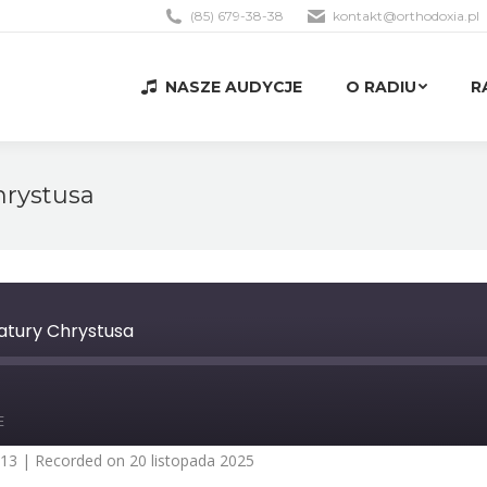
(85) 679-38-38
kontakt@orthodoxia.pl
NASZE AUDYCJE
O RADIU
R
NASZE AUDYCJE
O RADIU
R
hrystusa
natury Chrystusa
st
orward
E
0
econds
:13
|
Recorded on 20 listopada 2025