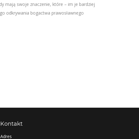
y mają swoje znaczenie, które – im je bardziej
nego odkrywania bogactwa prawosławnego
Kontakt
Adres