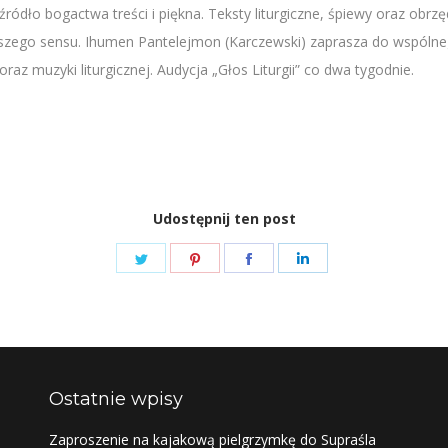
ło bogactwa treści i piękna. Teksty liturgiczne, śpiewy oraz obrzęd
bszego sensu. Ihumen Pantelejmon (Karczewski) zaprasza do wspól
z muzyki liturgicznej. Audycja „Głos Liturgii” co dwa tygodnie.
Udostępnij ten post
Share
Share
Share
Share
on
on
on
on
Twitter
Pinterest
Facebook
LinkedIn
Ostatnie wpisy
Zaproszenie na kajakową pielgrzymkę do Supraśla