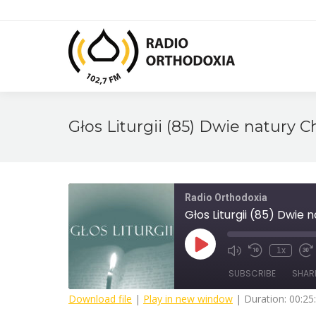
Głos Liturgii (85) Dwie natury C
Radio Orthodoxia
Głos Liturgii (85) Dwie 
Play
1x
Mute/Unmute
Rewind
Fa
Episode
Episode
10
F
SUBSCRIBE
SHAR
Seconds
3
s
Download file
|
Play in new window
|
Duration: 00:25