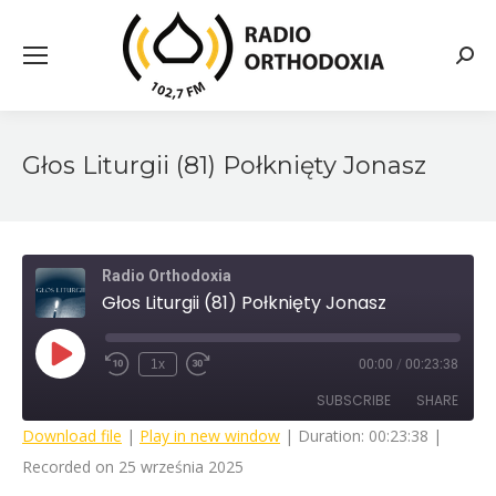
Searc
Głos Liturgii (81) Połknięty Jonasz
Radio Orthodoxia
Głos Liturgii (81) Połknięty Jonasz
Play
1x
00:00
/
00:23:38
Rewind
Fast
Episode
10
Forward
SUBSCRIBE
SHARE
Seconds
30
seconds
Download file
|
Play in new window
|
Duration: 00:23:38
|
Recorded on 25 września 2025
SHARE
RSS FEED