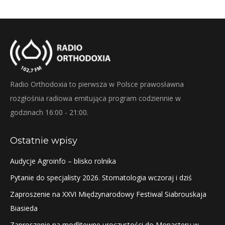
Twitter
Pinterest
Facebook
LinkedIn
Radio Orthodoxia to pierwsza w Polsce prawosławna
rozgłośnia radiowa emitująca program codziennie w
godzinach 16:00 - 21:00.
Ostatnie wpisy
Audycje Agroinfo – blisko rolnika
Pytanie do specjalisty 2026. Stomatologia wczoraj i dziś
Zaproszenie na XXVI Międzynarodowy Festiwal Siabrouskaja
Biasieda
Zaproszenie na modlitewne uroczystości do Monasteru w