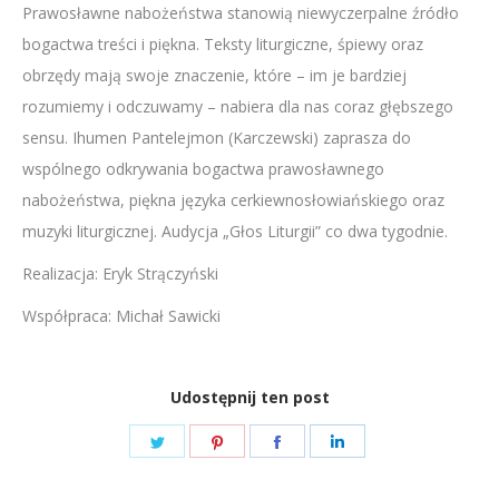
Prawosławne nabożeństwa stanowią niewyczerpalne źródło
LINK
bogactwa treści i piękna. Teksty liturgiczne, śpiewy oraz
EMBED
obrzędy mają swoje znaczenie, które – im je bardziej
rozumiemy i odczuwamy – nabiera dla nas coraz głębszego
sensu. Ihumen Pantelejmon (Karczewski) zaprasza do
wspólnego odkrywania bogactwa prawosławnego
nabożeństwa, piękna języka cerkiewnosłowiańskiego oraz
muzyki liturgicznej. Audycja „Głos Liturgii” co dwa tygodnie.
Realizacja: Eryk Strączyński
Współpraca: Michał Sawicki
Udostępnij ten post
Share
Share
Share
Share
on
on
on
on