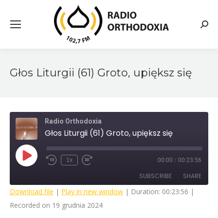
Searc
Głos Liturgii (61) Groto, upiększ się
Radio Orthodoxia
Głos Liturgii (61) Groto, upiększ się
Play
1x
00:00
/
00:23:56
Rewind
Fast
Episode
10
Forward
SUBSCRIBE
SHARE
Seconds
30
seconds
Download file
|
Play in new window
|
Duration: 00:23:56
|
Recorded on 19 grudnia 2024
SHARE
RSS FEED