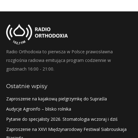
Twitter
Pinterest
Facebook
LinkedIn
Radio Orthodoxia to pierwsza w Polsce prawosławna
rozgłośnia radiowa emitująca program codziennie w
godzinach 16:00 - 21:00.
Ostatnie wpisy
Zaproszenie na kajakową pielgrzymkę do Supraśla
Audycje Agroinfo – blisko rolnika
Pytanie do specjalisty 2026. Stomatologia wczoraj i dziś
Zaproszenie na XXVI Międzynarodowy Festiwal Siabrouskaja
Biasieda