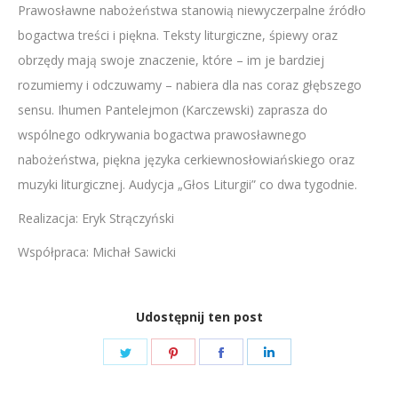
Prawosławne nabożeństwa stanowią niewyczerpalne źródło
LINK
bogactwa treści i piękna. Teksty liturgiczne, śpiewy oraz
EMBED
obrzędy mają swoje znaczenie, które – im je bardziej
rozumiemy i odczuwamy – nabiera dla nas coraz głębszego
sensu. Ihumen Pantelejmon (Karczewski) zaprasza do
wspólnego odkrywania bogactwa prawosławnego
nabożeństwa, piękna języka cerkiewnosłowiańskiego oraz
muzyki liturgicznej. Audycja „Głos Liturgii” co dwa tygodnie.
Realizacja: Eryk Strączyński
Współpraca: Michał Sawicki
Udostępnij ten post
Share
Share
Share
Share
on
on
on
on