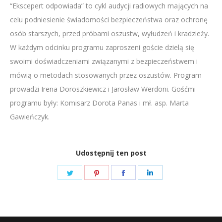
“Ekscepert odpowiada” to cykl audycji radiowych mających na
LINK
celu podniesienie świadomości bezpieczeństwa oraz ochronę
EMBED
osób starszych, przed próbami oszustw, wyłudzeń i kradzieży.
W każdym odcinku programu zaproszeni goście dzielą się
swoimi doświadczeniami związanymi z bezpieczeństwem i
mówią o metodach stosowanych przez oszustów. Program
prowadzi Irena Doroszkiewicz i Jarosław Werdoni. Gośćmi
programu były: Komisarz Dorota Panas i mł. asp. Marta
Gawieńczyk.
Udostępnij ten post
Share
Share
Share
Share
on
on
on
on
Twitter
Pinterest
Facebook
LinkedIn