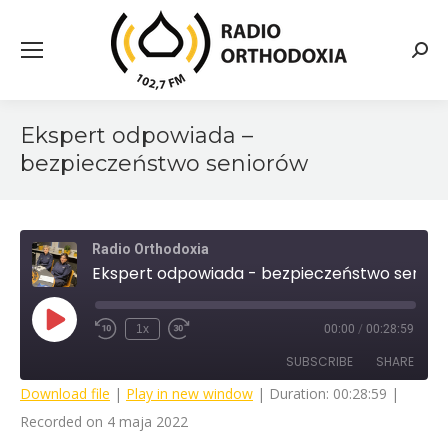
Searc
Ekspert odpowiada –
bezpieczeństwo seniorów
Radio Orthodoxia
Ekspert odpowiada - bezpieczeństwo seniorów
Play
1x
00:00
/
00:28:59
Rewind
Fast
Episode
10
Forward
SUBSCRIBE
SHARE
Seconds
30
seconds
Download file
|
Play in new window
|
Duration: 00:28:59
|
Recorded on 4 maja 2022
SHARE
RSS FEED