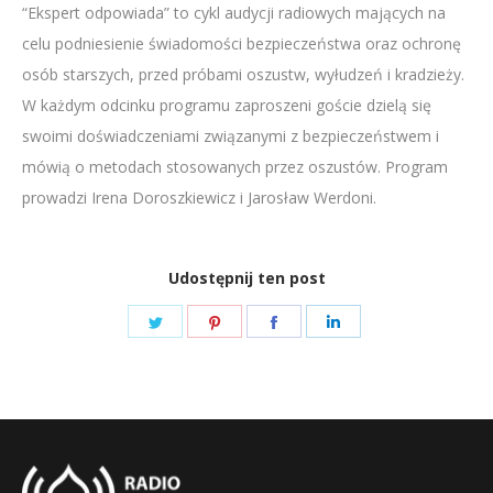
“Ekspert odpowiada” to cykl audycji radiowych mających na
LINK
celu podniesienie świadomości bezpieczeństwa oraz ochronę
EMBED
osób starszych, przed próbami oszustw, wyłudzeń i kradzieży.
W każdym odcinku programu zaproszeni goście dzielą się
swoimi doświadczeniami związanymi z bezpieczeństwem i
mówią o metodach stosowanych przez oszustów. Program
prowadzi Irena Doroszkiewicz i Jarosław Werdoni.
Udostępnij ten post
Share
Share
Share
Share
on
on
on
on
Twitter
Pinterest
Facebook
LinkedIn