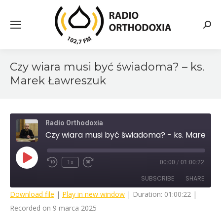
Searc
Czy wiara musi być świadoma? – ks.
Marek Ławreszuk
Radio Orthodoxia
Czy wiara musi być świadoma? - ks. Marek Ławreszuk
Play
1x
00:00
/
01:00:22
Rewind
Fast
Episode
10
Forward
SUBSCRIBE
SHARE
Seconds
30
seconds
Download file
|
Play in new window
|
Duration: 01:00:22
|
Recorded on 9 marca 2025
SHARE
RSS FEED