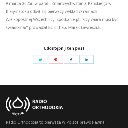
9 marca 2025r. w parafii Zmartwychwstania Pańskiego w
LINK
Białymstoku odbył się pierwszy wykład w ramach
EMBED
Wielkopostnej Wszechnicy. Spotkanie pt. “Czy wiara musi być
świadoma?” prowadził ks. dr hab. Marek Ławreszuk.
Udostępnij ten post
Share
Share
Share
Share
on
on
on
on
Twitter
Pinterest
Facebook
LinkedIn
Radio Orthodoxia to pierwsza w Polsce prawosławna