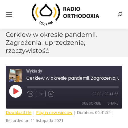
Searc
Cerkiew w okresie pandemii.
Zagrożenia, uprzedzenia,
rzeczywistość
Wykłady
Cerkiew w okresie pandemii. Zagrożenia, uprzedzenia, rzeczywistość
Play
1x
00:00
/
00:41:55
Rewind
Fast
Episode
10
Forward
SUBSCRIBE
SHARE
Seconds
30
seconds
Download file
|
Play in new window
|
Duration: 00:41:55
|
Recorded on 11 listopada 2021
SHARE
RSS FEED