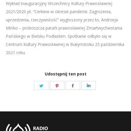
Wykład inauguracyjny Wszechnicy Kultury Prawosławnej
LINK
2021/2020 pt. “Cerkiew w okresie pandemii. Zagrożenia,
EMBED
uprzedzenia, rzeczywistość” wygłoszony przez ks. Andrzeja
Mińko – proboszcza parafii prawosławnej Zmartwychwstania
Pańskiego w Bielsku Podlaskim. Spotkanie odbyło się w
Centrum Kultury Prawosławnej w Białymstoku 25 października
2021 roku.
Udostępnij ten post
Share
Share
Share
Share
on
on
on
on
Twitter
Pinterest
Facebook
LinkedIn