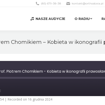
(85) 679-38-38
kontakt@orthodoxia.pl
NASZE AUDYCJE
O RADIU
R
NASZE AUDYCJE
O RADIU
R
otrem Chomikiem – Kobieta w ikonografii
rof. Piotrem Chomikiem - Kobieta w ikonografii prawosła
st
orward
E
0
econds
:54
|
Recorded on 16 grudnia 2024