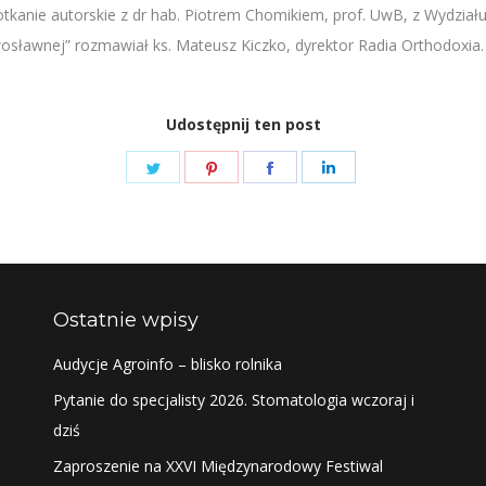
potkanie autorskie z dr hab. Piotrem Chomikiem, prof. UwB, z Wydział
awosławnej” rozmawiał ks. Mateusz Kiczko, dyrektor Radia Orthodoxia.
Udostępnij ten post
Share
Share
Share
Share
on
on
on
on
Twitter
Pinterest
Facebook
LinkedIn
Ostatnie wpisy
Audycje Agroinfo – blisko rolnika
Pytanie do specjalisty 2026. Stomatologia wczoraj i
dziś
Zaproszenie na XXVI Międzynarodowy Festiwal