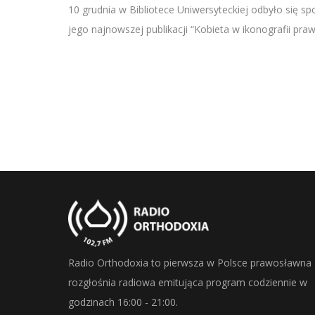
SHARE
10 grudnia w Bibliotece Uniwersyteckiej odbyło się s
RSS FEED
jego najnowszej publikacji “Kobieta w ikonografii pr
LINK
EMBED
Radio Orthodoxia to pierwsza w Polsce prawosławna
rozgłośnia radiowa emitująca program codziennie w
godzinach 16:00 - 21:00.