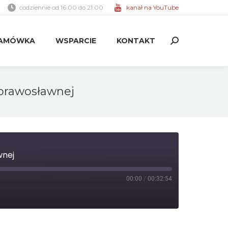
codziennie od 16:00 do 21:00
kanał na YouTube
AMÓWKA
WSPARCIE
KONTAKT
Search:
AMÓWKA
WSPARCIE
KONTAKT
Search:
 prawosławnej
wnej
00:00
/
00:32:54